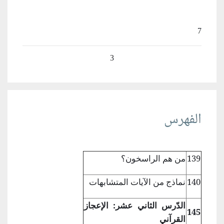
7
3
الفهرس
139
من هم الراسخون؟
140
نماذج من الآيات
المتشابهات
الدّرس الثاني عشر: الإعجاز
145
القرآني