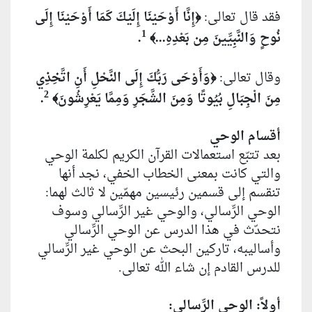
فقد قال تعالى:
إِنَّا أَوْحَيْنَا إِلَيْكَ كَمَا أَوْحَيْنَا إِلَى
﴿
1
نُوحٍ وَالنَّبِيِّينَ مِن بَعْدِهِ...
.
﴾
وقال تعالى:
وَأَوْحَى رَبُّكَ إِلَى النَّحْلِ أَنِ اتَّخِذِي
﴿
2
مِنَ الْجِبَالِ بُيُوتًا وَمِنَ الشَّجَرِ وَمِمَّا يَعْرِشُونَ
.
﴾
أقسام الوحي
بعد تتبّع استعمالات القرآن الكريم لكلمة الوحي
والتي كانت بمعنى الخطاب الخفي، نجد أنها
تنقسم إلى قسمين رئيسين مهمّين لا ثالث لهما:
الوحي الرِّسالي، والوحي غير الرِّسالي وسوف
نتحدّث في هذا الدرس عن الوحي الرِّسالي
وأساليبه، تاركين البحث عن الوحي غير الرِّسالي
للدرس القادم إن شاء الله تعالى.
أولاً: الوحي الرِّسالي: