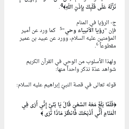
4
نَزَّلَهُ عَلَى قَلْبِكَ بِإِذْنِ اللّهِ
.
﴾
ج- الرؤيا في المنام
5
فإن
"رؤيا الأنبياء وحي"
كما ورد عن أمير
المؤمنين عليه السلام، وورد عن عبيد بن عمير
6
مقطوعاً
.
ولهذا الأسلوب من الوحي في القرآن الكريم
شواهد عدّة نذكر واحداً منها:
قوله تعالى في قصة النبيّ إبراهيم عليه السلام:
فَلَمَّا بَلَغَ مَعَهُ السَّعْيَ قَالَ يَا بُنَيَّ إِنِّي أَرَى فِي
﴿
الْمَنَامِ أَنِّي أَذْبَحُكَ فَانظُرْ مَاذَا تَرَى
﴾