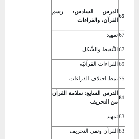
الدرس السادس: رسم
65
القرآن، والقراءات
67
تمهيد
67
التَّنقيط
والشَّكل
69
القراءات
القرآنيّة
75
نمط اختلاف
القراءات
الدرس السابع: سلامة القرآن
81
من التحريف
83
تمهيد
83
القرآن ونفي
التحريف