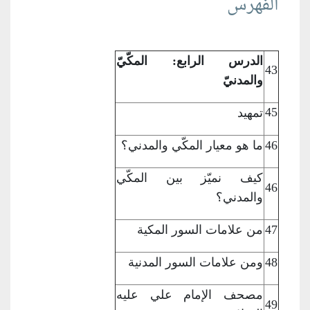
الفهرس
الدرس الرابع: المكّيّ
43
والمدنيّ
45
تمهيد
46
ما هو معيار
المكّي والمدني؟
كيف نميّز بين
المكّي
46
والمدني؟
47
من علامات السور
المكية
48
ومن علامات السور
المدنية
مصحف الإمام علي
عليه
49