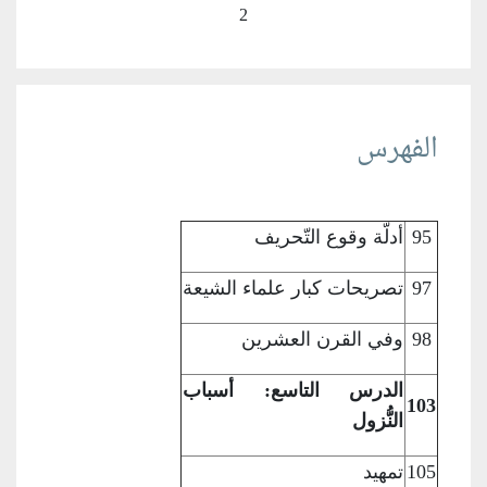
2
الفهرس
95
أدلّة وقوع
التّحريف
97
تصريحات كبار
علماء الشيعة
98
وفي القرن
العشرين
الدرس التاسع: أسباب
103
النُّزول
105
تمهيد