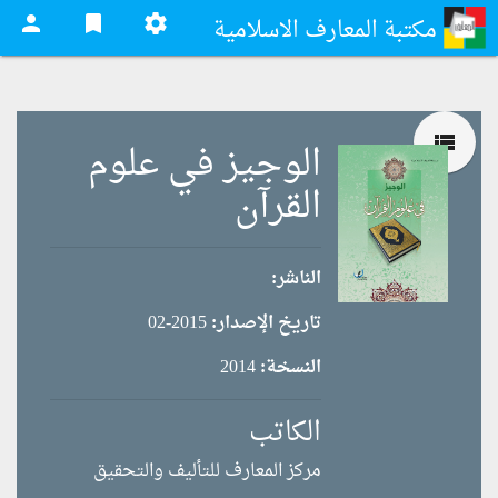
person
bookmark
settings
مكتبة المعارف الاسلامية
view_list
الوجيز في علوم
القرآن
الناشر:
تاريخ الإصدار:
2015-02
النسخة:
2014
الكاتب
مركز المعارف للتأليف والتحقيق