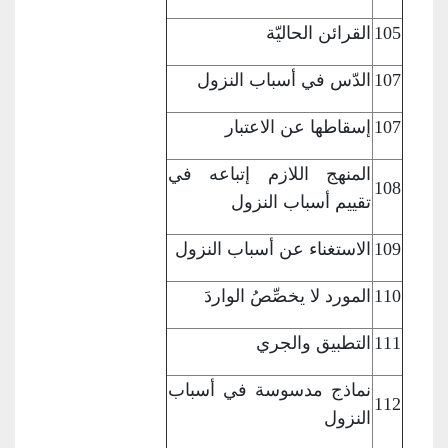
105
القرائن الحاليّة
107
الدّس في أسباب
النزول
107
إسقاطها عن
الاعتبار
المنهج اللازم
إتباعه في
108
تقييم أسباب النزول
109
الاستغناء عن
أسباب النزول
110
المورد لا يخصِّصُ
الواردَ
111
التطبيق والجري
نماذج مدسوسة في
أسباب
112
النزول