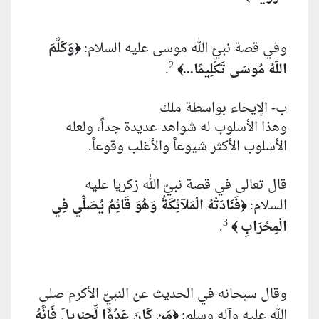
وفي قصة نبيّ الله موسى عليه السلام:
وَكَلَّمَ
﴿
2
اللّهُ مُوسَى تَكْلِيمًا...
.
﴾
ب- الإيحاء بواسطة ملك
وهذا الأسلوب له شواهد عديدة جداً، ولعله
الأسلوب الأكثر شيوعاً والأغلب وقوعاً.
قال تعالى في قصة نبيّ الله زكريا عليه
السلام:
فَنَادَتْهُ الْمَلآئِكَةُ وَهُوَ قَائِمٌ يُصَلِّي فِي
﴿
3
الْمِحْرَابِ
.
﴾
وقال سبحانه في الحديث عن النبيّ الأكرم صلى
الله عليه وآله وسلم:
مَن كَانَ عَدُوًّا لِّجِبْرِيلَ فَإِنَّهُ
﴿