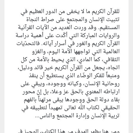
للقرآن الكريم ما لا يخفى من الدور العظيم في
تثبيت الإنسان والمجتمع على صراط النجاة
المستقيم. وقد وردت العديد من الآيات القرآنية
والروايات المباركة التي أكّدت على أهمية دراسة
القرآن الكريم والغور في أسرار آياته. فالتحدّيات
العالمية التي تواجهها الأمة اليوم، والغزو
الثقافي، كما المادي، الذي يحيط بالأمة من كل
اتجاه، يجعل من القرآن الكريم خير قائد ودليل،
ومنبعاً للفكر الوضّاء الذي يستطيع أن ينقذ
روحانية الإنسان، وكيانه ووجوده، ويبقي على
ارتباطه المعنوي بالحق عز وعلا، بل إنّ محور
بقاء دولة الحق ووجودها يبقى مرتهناً بالفهم
الحقيقي لكتاب الله تعالى تمهيداً لتطبيقه في
تربية الإنسان وإدارة المجتمع والناس...
ومن هنا يظهر الهدف من هذا الكتاب، الوجيز في