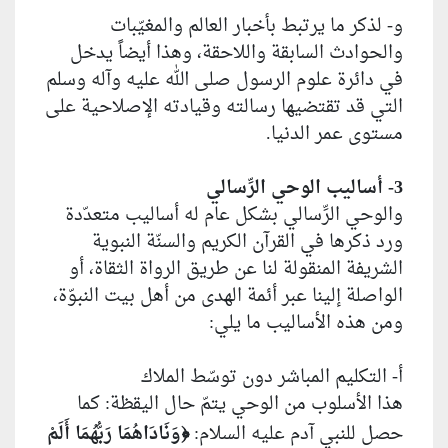
و- لذكر ما يرتبط بأخبار العالم والمغيّبات
والحوادث السابقة واللاحقة، وهذا أيضاً يدخل
في دائرة علوم الرسول صلى الله عليه وآله وسلم
التي قد تقتضيها رسالته وقيادته الإصلاحية على
مستوى عمر الدنيا.
3- أساليب الوحي الرِّسالي
والوحي الرِّسالي بشكل عام له أساليب متعدّدة
ورد ذكرها في القرآن الكريم والسنّة النبوية
الشريفة المنقولة لنا عن طريق الرواة الثقاة، أو
الواصلة إلينا عبر أئمة الهدى من أهل بيت النبوّة،
ومن هذه الأساليب ما يلي:
أ- التكليم المباشر دون توسّط الملاك
هذا الأسلوب من الوحي يتمّ حال اليقظة: كما
حصل للنبي آدم عليه السلام:
وَنَادَاهُمَا رَبُّهُمَا أَلَمْ
﴿