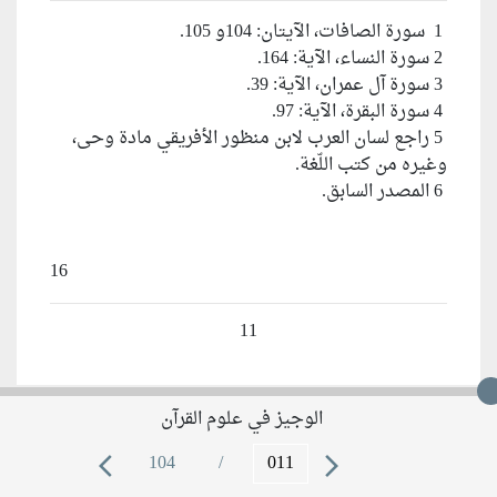
1 سورة الصافات، الآيتان: 104و 105.
2 سورة النساء، الآية: 164.
3 سورة آل عمران، الآية: 39.
4 سورة البقرة، الآية: 97.
5 راجع لسان العرب لابن منظور الأفريقي مادة وحى،
وغيره من كتب اللّغة.
6 المصدر السابق.
16
11
الوجيز في علوم القرآن
الدرس الأول: الوحي الرِّسالي
104
/
arrow_back_ios
arrow_forward_ios