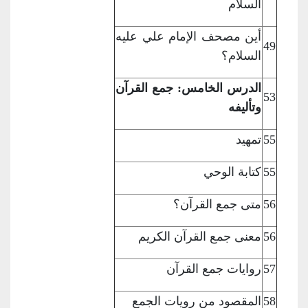
السلام
أين مصحف الإمام
علي عليه
49
السلام؟
الدرس الخامس: جمع القرآن
53
وتأليفه
55
تمهيد
55
كتابة الوحي
56
متى جمع القرآن؟
56
معنى جمع القرآن
الكريم
57
روايات جمع
القرآن
58
المقصود من رويات
الجمع