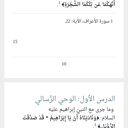
1
أَنْهَكُمَا عَن تِلْكُمَا الشَّجَرَةِ
.
﴾
1 سورة الأعراف، الآية: 22.
15
10
الدرس الأول: الوحي الرِّسالي
وما جرى مع النبيّ إبراهيم عليه
السلام:
وَنَادَيْنَاهُ أَنْ يَا إِبْرَاهِيمُ * قَدْ صَدَّقْتَ
﴿
1
الرُّؤْيَا..
.
﴾