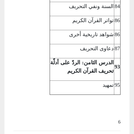
84
السنة ونفي
التحريف
86
تواتر القرآن
الكريم
86
شواهد تاريخية
أخرى
87
دعاوى التحريف
الدرس الثامن: الردّ على أدلّة
93
تحريف القرآن الكريم
95
تمهيد
6