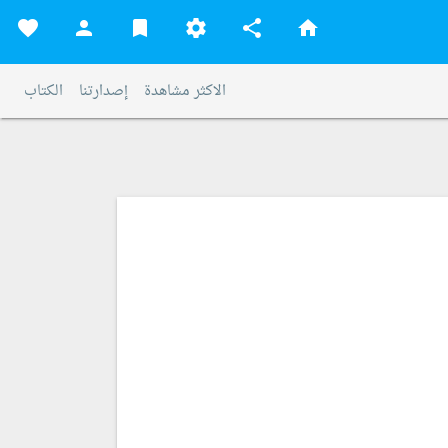
favorite
person
bookmark
settings
share
home
الاكثر مشاهدة
إصدارتنا
الكتاب