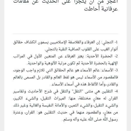
أعجز من أن يتجرأ على الحديث عن مقامات
عرفانية أحاطت
1- التجلي: إن العرفاء والفلاسفة الإسلاميين يسمون انكشاف حقائق
أنوار الغيب على القلوب الصافية النقية بالتجلي.
2- الحضرة الأحدية: يعبّر العرفاء عن المتعين الأول في المراتب
الإلهية بالحضرة الأحدية ثم تكون مرتبة الألوهية والواحدية.
3- الأسماء: عالم الأسماء هو عالم الحقائق التي تلازم واجب الوجود،
فالمقصود من الأسماء ليس هو لفظ العالم والقادر بل المسمى بالعالم
والقادر، وأما الألفاظ هذه في أسماء الأسماء.
4- الثقلين هي مثنى "الثقل" والثقل في شرح الأحاديث وتفاسير
القران له معانٍ مختلفة، منها: الميراث الثقيل، والشي‏ء الكبير،
والشي‏ء الثقيل، والشي‏ء الثمين، والأمانة النفيسة والغالية وغير ذلك
من معانٍ، والمقصود منهما في حديث الثقلين هو: القران، وعترة
رسول الله صلى الله عليه وآله وسلم.