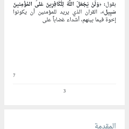
بقول
:
وَلَنْ يَجْعَلَ اللَّهُ لِلْكَافِرِينَ عَلى المُؤْمِنينَ
﴿
سَبِيل
، القران الذي يريد للمؤمنين أن يكونوا
﴾
إخوة فيما بينهم، أشداء غضاباً على
7
3
المقدمة