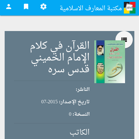
person
bookmark
settings
مكتبة المعارف الاسلامية
view_list
القرآن في كلام
الإمام الخميني
قدس سره
الناشر:
تاريخ الإصدار:
2015-07
النسخة:
0
الكاتب