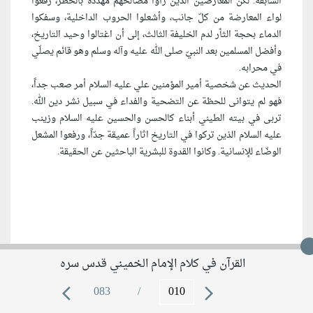
السابقة. لكن المعارضين الذين رأوا مصالحهم مهددة بالخطر، رفعوا
لواء المعارضة من كلّ جانب، وأشعلوا الحروب الداخلية، وسفكوا
الدماء بحجة الثأر لدم الخليفة الثالث، إلى أن اغتالوا وحيد التاريخ،
وأفضل المسلمين بعد النبيّ صلى الله عليه وآله وسلم وهو قائم يصلّي
في محرابه.
الحديث عن شخصية أمير المؤمنين علي عليه السلام أمر صعب جداً،
فهو لم يتوانى للحظة عن التضحية والفداء في سبيل نشر دين الله.
تربى في بيته الطيني أبناء كالحسن والحسين عليه السلام وزينب
عليه السلام الذين تركوا في التاريخ اثاراً عميقة جدّاً، ورفعوا المشعل
الوضّاء للإنسانية. وكانوا القدوة للبشرية الباحثين عن الحقيقة.
القرآن في كلام الإمام الخميني قدس سره
14
083
/
arrow_back_ios
arrow_forward_ios