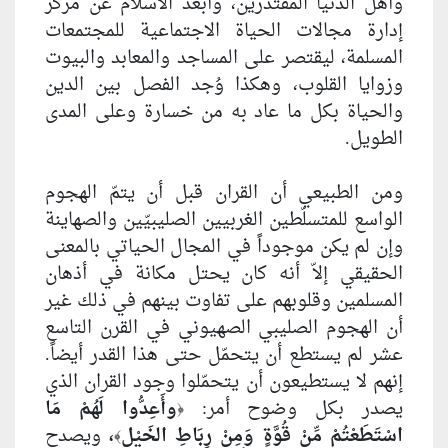
وأهل الدنيا المقتدرين، وأُبعد الاسلام عن مركز
إدارة مجالات الحياة الاجتماعية للمجتمعات
المسلمة، ليقتصر على المساجد والمعابد والبيوت
وزوايا القلوب، وهكذا وُجد الفصل بين الدين
والحياة بكل ما عاد به من خسارة وعلى المدى
الطويل.
ومن الطبيعي أن القران قبل أن يتمّ الهجوم
الواسع للمتسلّطين الغربيين الصليبيّين والصهاينة
وإن لم يكن موجوداً في المجال الحياتي بالمعنى
الحقيقي إلاّ أنه كان يحتل مكانة في أذهان
المسلمين وقلوبهم على تفاوت بينهم في ذلك غير
أن الهجوم الصليبي الصهيوني في القرن التاسع
عشر لم يستطع أن يتحمّل حتى هذا القدر أيضاً.
إنهم لا يستطيعون أن يتحمّلوا وجود القران الذي
يصدر بكل وضوح أمر:
وأَعِدُّوا لَهُمْ مَا
﴿
اسْتَطَعْتُمْ مِّنْ قُوَّةٍ وَمِنْ رِبَاطِ الخَيْلِ
،
ويصدح
﴾