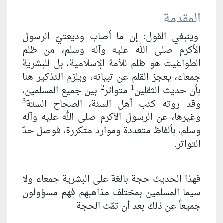
المقدمة
وينبغي القول: إن ما أصاب وديعتيّ الرسول
الأكرم صلى الله عليه وآله وسلم، من ظلم
الطواغيت هو ظلم للأمة الإسلامية، بل للبشرية
جمعاء، يعجز القلم عن تبيانه، ويلزم التذكير هنا
2
1
بأن حديث الثقلين
متواتر
بين جميع المسلمين،
3
وقد روته كتب أهل السنة، الصحاح الستة
وغيرها، عن الرسول الأكرم صلى الله عليه وآله
وسلم، بألفاظ متعددة وموارد متكررة، فوصل حدّ
التواتر.
فهذا الحديث حجة بالغة على البشرية جمعاء ولا
سيما المسلمين بمختلف مذاهبهم فهم مسؤولون
جميعاً عن ذلك بعد أن تمّت الحجة