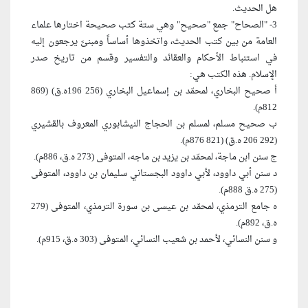
هل الحديث.
3- "الصحاح" جمع "صحيح" وهي ستة كتب صحيحة اختارها علماء
العامة من بين كتب الحديث، واتخذوها أساساً ومبنىً يرجعون إليه
في استنباط الأحكام والعقائد والتفسير وقسم من تاريخ صدر
الإسلام. هذه الكتب هي:
أ صحيح البخاري، لمحمّد بن إسماعيل البخاري (256 196ه.ق) (869
812م).
ب صحيح مسلم، لمسلم بن الحجاج النيشابوري المعروف بالقشيري
(292 206 ه.ق) (821 876م).
ج سنن ابن ماجة، لمحمّد بن يزيد بن ماجه، المتوفى (273 ه.ق، 886م).
د سنن أبي داوود، لأبي داوود البجستاني سليمان بن داوود، المتوفى
(275 ه.ق 888م).
ه جامع الترمذي، لمحمّد بن عيسى بن سورة الترمذي، المتوفى (279
ه.ق، 892م).
و سنن النسائي، لأحمد بن شعيب النسائي، المتوفى (303 ه.ق، 915م).