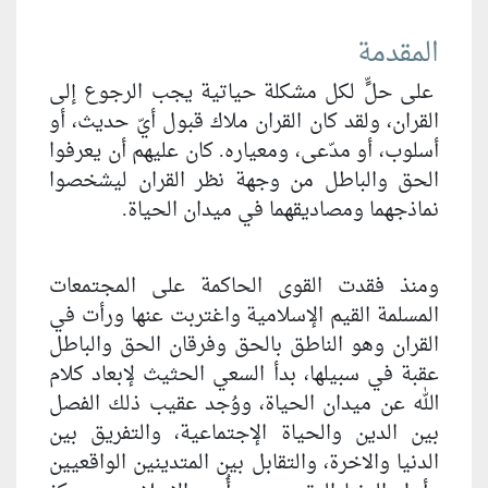
المقدمة
على حلّ‏ٍ لكل مشكلة حياتية يجب الرجوع إلى
القران، ولقد كان القران ملاك قبول أيّ حديث، أو
أسلوب، أو مدّعى، ومعياره. كان عليهم أن يعرفوا
الحق والباطل من وجهة نظر القران ليشخصوا
نماذجهما ومصاديقهما في ميدان الحياة.
ومنذ فقدت القوى الحاكمة على المجتمعات
المسلمة القيم الإسلامية واغتربت عنها ورأت في
القران وهو الناطق بالحق وفرقان الحق والباطل
عقبة في سبيلها، بدأ السعي الحثيث لإبعاد كلام
الله عن ميدان الحياة، ووُجد عقيب ذلك الفصل
بين الدين والحياة الإجتماعية، والتفريق بين
الدنيا والاخرة، والتقابل بين المتدينين الواقعيين