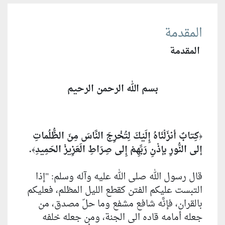
المقدمة
المقدمة
بسم الله الرحمن الرحيم
كِتابٌ أنزَلْنَاهُ إِلَيْكَ لِتُخْرِجَ النَّاسَ مِنَ الظُّلُماتِ
﴿
إلى النُّورِ بإذْنِ رَبِّهِمْ إِلى صِرَاطِ الَعَزِيزْ الحَمِيدِ
.
﴾
قال رسول الله صلى الله عليه وآله وسلم: "إذا
التبست عليكم الفتن كقطع الليل المظلم، فعليكم
بالقران، فإنَّه شافع مشفع وما حلّ مصدق، من
جعله أمامه قاده الى الجنة، ومن جعله خلفه