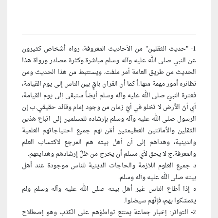
1- "حديث الثقلين" من الأحاديث المعروفة، رواه أشخاص كثيرون
عن النبي صلى الله عليه وآله وسلم مباشرة.وكثرة مصادر ورواة هذا
الحديث من طريق العامة أمر ملفت. ويستنبط من هذا الحديث ومن
نظائره أمور مهمة منها:أ كما أن القران باقٍ بين الناس إلى يوم القيامة،
فعترة النبيّ صلى الله عليه وآله وسلم أيضاً ستبقى إلى يوم القيامة،
أي أنّ الأرض لا تخلو في أيّ زمان من وجود إمام وقائد حقيقي.ب إن
الرسول صلى الله عليه وآله وسلم بإرشاده للمسلمين إلى اتباع هذين
الثقلين والأمانتين العظيمتين أمّن لهم جميع احتياجاتهم العلمية
والدينية، وهداهم إلى أن أهل بيته هم المرجع لاكتساب العلم
والمعرفة.ج لا يحق لأي مسلم أن يخرج من ظلّ إرشادهم وهدايتهم.
د جميع العلوم اللازمة والحاجات الدينية للناس موجودة عند أهل
بيته صلى الله عليه وآله وسلم.
ه إذا أطاع الناس غير أهل بيته صلى الله عليه وآله وسلم ولم
يتمسّكوا بهم، فإنّهم سيضلوا.
2- التواتر: إخبار جماعة يمتنع تواطؤهم على الكذب وهو إصطلاح