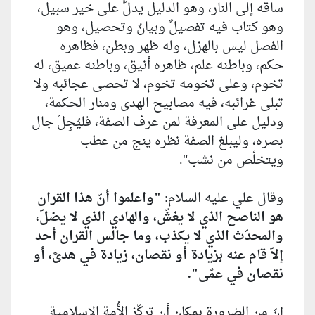
ساقه إلى النار، وهو الدليل يدلّ‏ُ على خير سبيل،
وهو كتاب فيه تفصيلٌ وبيانٌ وتحصيل، وهو
الفصل ليس بالهزل، وله ظهر وبطن، فظاهره
حكم، وباطنه علم، ظاهره أنيق، وباطنه عميق، له
تخوم، وعلى تخومه تخوم، لا تحصى عجائبه ولا
تبلى غرائبه، فيه مصابيح الهدى ومنار الحكمة،
ودليل على المعرفة لمن عرف الصفة، فليُجِلْ جال
بصره، وليبلغ الصفة نظره ينج من عطب
ويتخلّص من نشب".
وقال علي عليه السلام:
"واعلموا أنّ هذا القران
هو الناصح الذي لا يغشّ، والهادي الذي لا يضلّ،
والمحدّث الذي لا يكذب، وما جالس القران أحد
إلاّ قام عنه بزيادة أو نقصان، زيادة في هدىً، أو
نقصان في عمًى".
إنّ من الضرورة بمكان أن تركّز الأُمة الإسلامية