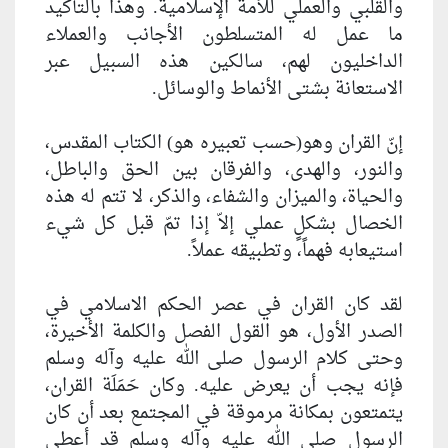
والقلبي والعملي للأُمة الإسلامية. وهذا بالتأكيد
ما عمل له المتسلطون الأجانب والعملاء
الداخليون لهم، سالكين هذه السبيل عبر
الاستعانة بشتى الأنماط والوسائل.
إنّ القران وهو(حسب تعبيره هو) الكتاب المقدس،
والنور، والهدى، والفرقان بين الحق والباطل،
والحياة، والميزان والشفاء، والذكر، لا تتم له هذه
الخصال بشكلٍ عملي إلاّ إذا تمّ قبل كل شي‏ء
استيعابه فهماً، وتطبيقه عملاً.
لقد كان القران في عصر الحكم الاسلامي في
الصدر الأول، هو القول الفصل والكلمة الأخيرة،
وحتى كلام الرسول صلى الله عليه وآله وسلم
فإنه يجب أن يعرض عليه. وكان حَمَلَة القران،
يتمتعون بمكانة مرموقة في المجتمع بعد أن كان
الرسول صلى الله عليه وآله وسلم قد أعطى