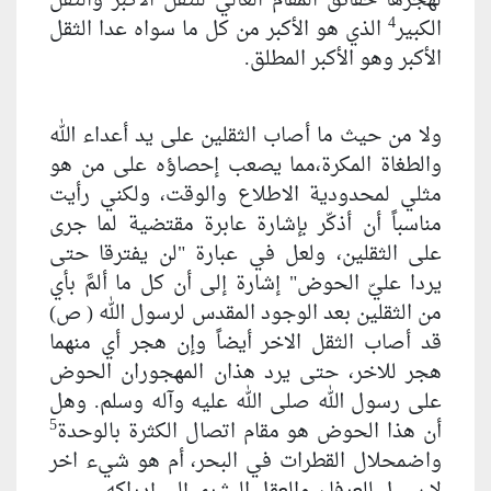
لهجرها حقائق المقام العالي للثقل الأكبر والثقل
4
الكبير
الذي هو الأكبر من كل ما سواه عدا الثقل
الأكبر وهو الأكبر المطلق.
ولا من حيث ما أصاب الثقلين على يد أعداء الله
والطغاة المكرة،مما يصعب إحصاؤه على من هو
مثلي لمحدودية الاطلاع والوقت، ولكني رأيت
مناسباً أن أذكّر بإشارة عابرة مقتضية لما جرى
على الثقلين، ولعل في عبارة "لن يفترقا حتى
يردا عليّ الحوض" إشارة إلى أن كل ما ألمّ‏َ بأي
من الثقلين بعد الوجود المقدس لرسول الله ( ص)
قد أصاب الثقل الاخر أيضاً وإن هجر أي منهما
هجر للاخر، حتى يرد هذان المهجوران الحوض
على رسول الله صلى الله عليه وآله وسلم. وهل
5
أن هذا الحوض هو مقام اتصال الكثرة بالوحدة
واضمحلال القطرات في البحر، أم هو شي‏ء اخر