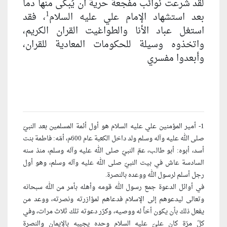
لقد شرعت نوائب مفجعة حرية أن يُبكى منها دماً
1
بعد استشهاد الإمام علي عليه السلام
، فقد
استغل عباد الأنا والطواغيت القران الكريم،
واتخذوه وسيلة للحكومات المعادية للقران،
وأبعدوا مفسري
1- أمير المؤمنين علي عليه السلام هو أول أئمة المسلمين بعد النبيّ
صلى الله عليه وآله وسلم ولد داخل الكعبة عام 600م، أمّه: فاطمة بنت
أسد، أبوه: أبو طالب، عمّ النبيّ صلى الله عليه وآله وسلم، منذ سنه
السادسة عاش في بيت النبيّ صلى الله عليه وآله وسلم، وهو أول
رجل أسلم لرسول الله ووعده بالنصرة.
في أوائل الدعوة جمع رسول الله قومه وأهله بأمر من الله سبحانه
وتعالى ليدعوهم إلى الإسلام فدعاهم لمؤازرته ونصرته، ووعد من
يفعل ذلك بأن يكون أخاً له ووصيه، وكرّر دعوته تلك ثلاث مرات، وفي
كلّ مرّة كان عليّ عليه السلام وحده يجيبه بالإيمان والنصرة