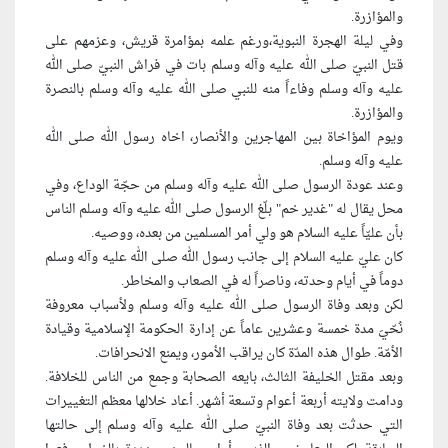
والمؤازرة.
وفي ليلة الهجرة النبوية،ورغم علمه بمؤامرة قريش، وعزمهم على
قتل النبيّ صلى الله عليه وآله وسلم بات في فراش النبيّ صلى الله
عليه وآله وسلم وفاءاً منه للنبي صلى الله عليه وآله وسلم بالنصرة
والمؤازرة.
ويوم المؤاخاة بين المهاجرين والأنصار، اخاه رسول الله صلى الله
عليه وآله وسلم.
وعند عودة الرسول صلى الله عليه وآله وسلم من حجّة الوداع، وفي
محل يقال له "غدير خم" بلّغ الرسول صلى الله عليه وآله وسلم الناس
بأن عليّاً عليه السلام هو ولي أمر المسلمين من بعده، ووصيه.
كان عليّ عليه السلام إلى جانب رسول الله صلى الله عليه وآله وسلم
دوماً في أيام وحدته، وناصراً له في الصعاب والمخاطر.
لكن وبعد وفاة الرسول صلى الله عليه وآله وسلم ولأسباب معروفة
نُحّيَ مدة خمسة وعشرين عاماً عن إدارة الحكومة الإسلامية وقيادة
الأمّة. طوال هذه المدّة كان يراقب الأمور، ويمنع الانحرافات.
وبعد مقتل الخليفة الثالث، بايعه الصحابة وجمع من الناس للخلافة.
ودامت ولايته أربعة أعوام وتسعة أشهر. أعاد خلالها معظم التغييرات
التي حدثت بعد وفاة النبيّ صلى الله عليه وآله وسلم إلى حالتها