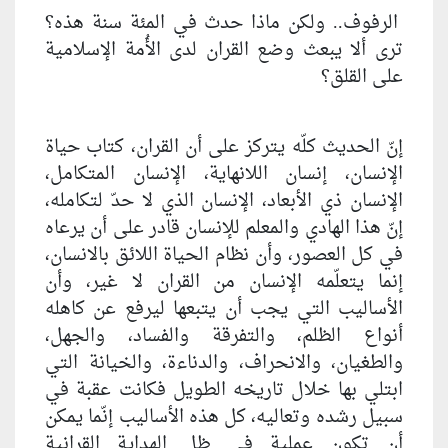
الرفوف.. ولكن ماذا حدث في المئة سنة هذه؟
ترى ألا يبعث وضع القران لدى الأُمة الإسلامية
على القلق؟
إنّ الحديث كلّه يتركز على أن القران، كتاب حياة
الإنسان، إنسان اللانهاية، الإنسان المتكامل،
الإنسان ذي الأبعاد، الإنسان الذي لا حدّ لتكامله،
إنّ هذا الهادي والمعلم للإنسان قادر على أن يرعاه
في كل العصور، وأن نظام الحياة اللائق بالانسان،
إنما يتعلّمه الإنسان من القران لا غير، وأن
الأساليب التي يجب أن يتبعها ليرفع عن كاهله
أنواع الظلم، والتفرقة والفساد، والجهل،
والطغيان، والانحراف، والدناءة، والخيانة التي
ابتلي بها خلال تاريخه الطويل فكانت عقبة في
سبيل رشده وتعاليه، كل هذه الأساليب إنّما يمكن
أن تكون عملية في ظل الهداية القرانية