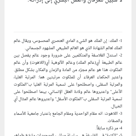
لا سبيل للعرفان والعقل البشري إلى إدراكه.
1- الملك: إن الملك هو الشي‏ء المادي العنصري المحسوس، ويقال عالم
الملك لعالم الشهادة الذي هو العالم الطبيعي المشهود الجسماني.
2- استدلّ الفلاسفة والمتكلمين على ضرورة وجود عالم يفصل بين
عالم الطبيعة أي(عالم الملك) وعالم الألوهية أي(اللاهوت) وأن عالم
الملكوت هذا هو عالم مجرّد من المادة والزمان والمكان بشكل مطلق.
واعتبر الحكماء العرفاء أن للملكوت مرتبتين هما: المرتبة العليا،
والمرتبة السفلى، واصطلحوا على تسمية المرتبة العليا ب"الملكوت
الأعلى" واعتبروها عالم ولادة العقل الإنساني، بينما اصطلحوا على
تسمية المرتبة السفلى ب"الملكوت الأسفل" واعتبروها عالم المثال أي
الخيال.
3- اللاهوت: انه مقام الواحدية ومقام الجامع باعتبار جامعية للأسماء
والصفات.
4- مر ذكره سابقاً.
5- "الكثرة" في الفلسفة هي سلسلة مراتب الموجودات وتنوّع ظواهر