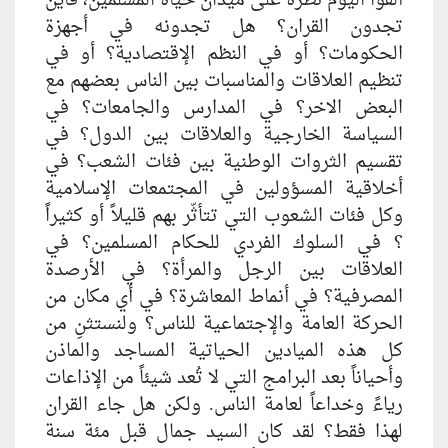
ألقوا اليوم نظرة على ميدان حياة المسلمين، فأين
تجدون القران؟ هل تجدونه في أجهزة
الحكومات؟ أو في النظم الإقتصادية؟ أو في
تنظيم العلاقات والمناسبات بين الناس بعضهم مع
البعض الاخر؟ في المدارس والجامعات؟ في
السياسة الخارجية والعلاقات بين الدول؟ في
تقسيم الثروات الوطنية بين فئات الشعب؟ في
أخلاقية المسؤولين في المجتمعات الإسلامية
وكل فئات الشعوب التي تتأثّر بهم قليلاً أو كثيراً
؟ في السلوك الفردي للحكام المسلمين؟ في
العلاقات بين الرجل والمرأة؟ في الأرصدة
المصرفية؟ في أنماط المعاشرة؟ في أي مكان من
الحركة العامة والإجتماعية للناس؟ ولنستثنِ من
كل هذه الميادين الحياتية المساجد والماذن
وأحياناً بعد البرامج التي لا تُعد شيئاً من الإذاعات
رياءً وخداعاً لعامة الناس. ولكن هل جاء القران
لهذا فقط؟ لقد كان السيد جمال قبل مئة سنة