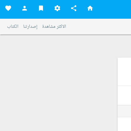
favorite
person
bookmark
settings
share
home
الاكثر مشاهدة
إصدارتنا
الكتاب