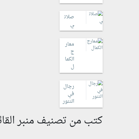
صلات
ي
معار
ج
الكما
ل
رجال
في
التنور
كتب من تصنيف منبر القائ