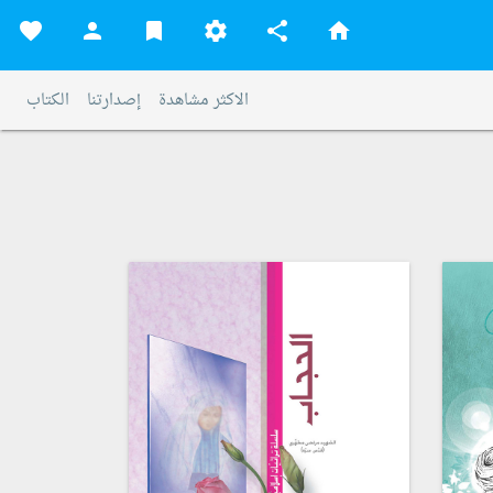
favorite
person
bookmark
settings
share
home
الاكثر مشاهدة
إصدارتنا
الكتاب