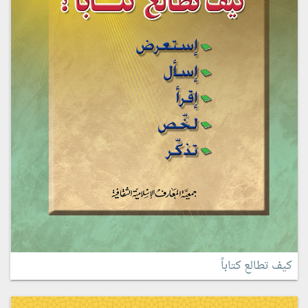
كيف تطالع كتاباً