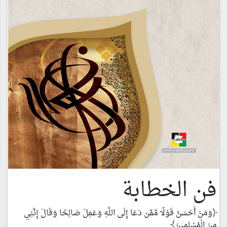
فن الخطابة
﴿وَمَنْ أَحْسَنُ قَوْلًا مِّمَّن دَعَا إِلَى اللَّهِ وَعَمِلَ صَالِحًا وَقَالَ إِنَّنِي
مِنَ الْمُسْلِمِينَ﴾