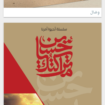
وِصَال