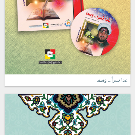
غدا نسراً... وسما