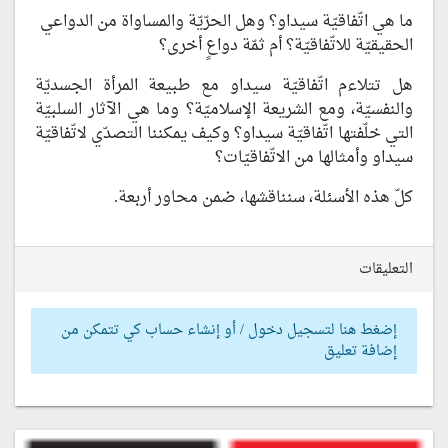
ما هي اتّفاقيّة سيداو؟ وهل الحرّيّة والمساواة من الدواعي
الحقيقيّة للاتّفاقيّة؟ أم ثمّة دواعٍ أخرى؟
هل تتلاءم اتّفاقيّة سيداو مع طبيعة المرأة الجسديّة
والنفسيّة، ومع الشريعة الإسلاميّة؟ وما هي الآثار السلبيّة
التي خلّفتها اتّفاقيّة سيداو؟ وكيف يمكننا التصدّي لاتّفاقيّة
سيداو وأمثالها من الاتّفاقيّات؟
كلّ هذه الأسئلة، سنناقشها، ضمن محاور أربعة.
التعليقات
إضغط هنا لتسجيل دخول / أو إنشاء حساب كي تتمكن من
إضافة تعليق