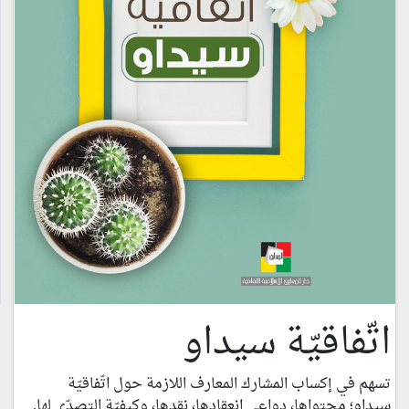
اتّفاقيّة سيداو
تسهم في إكساب المشارك المعارف اللازمة حول اتّفاقيّة
سيداو؛ محتواها، دواعي انعقادها، نقدها، وكيفيّة التصدّي لها.