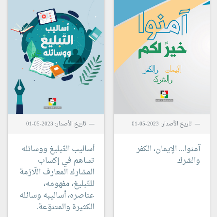
تاريخ الأصدار: 2023-05-01
تاريخ الأصدار: 2023-05-01
آمنوا...
الإيمان، الكفر
أساليب التّبليغ ووسائله
والشرك
تساهم في إكساب
المشارك المعارف اللّازمة
للتّبليغ، مفهومه،
عناصره، أساليبه وسائله
الكثيرة والمتنوّعة.