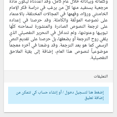
وكلماته وبياناته خلال عام كامل، وقد أعددناه ليكون مادّة
مرجعية يستفيد منها كلّ من يرغب في دراسة فكر الإمام
الخامنئي ورؤاه، وفهمها في المجالات المختلفة، بالاعتماد
على نصوصه الموثّقة والكاملة. وقد حرصنا في إعداده
على ترجمة النصوص الصادرة والمنشورة لسماحته كلّها
تبويبها وعنونتها، ولم نتدخّل في التحرير التفصيلي الذي
يلغي روح الترجمة أو يضعفها، بل حرصنا على تقديم النص
الرسمي كما هو بعد الترجمة. وقد وضعنا في آخره معجماً
موضوعياً لنصوص هذا العام، إضافة إلى بقيّة الملاحق
التفصيلية.
التعليقات
إضغط هنا لتسجيل دخول / أو إنشاء حساب كي تتمكن من
إضافة تعليق