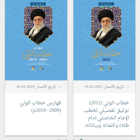
تاريخ الأصدار: 2012-01-01
تاريخ الأصدار: 2019-01-01
خطاب الولي (2012)
فهارس خطاب الوليّ
توثيق تفصيلي لخطب
(2009– 2019م)
الإمام الخامنئي (دام
ظله) وكلماته وبياناته.