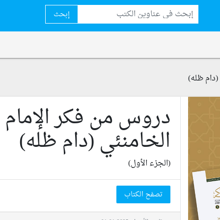
إبحث
(دام ظله)
دروس من فكر الإمام
الخامنئي (دام ظله)
(الجزء الأول)
تصفح الكتاب