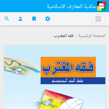
مكتبة المعارف الاسلامية
search
person
bookmark
settings
الصفحة الرئيسية
فقه المغترب