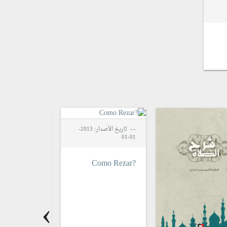
تاريخ الأصدار: 2013-
01-01
01-01
?Wie Betet Man
?Como Rezar
›