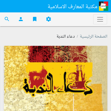
مكتبة المعارف الاسلامية
search
person
bookmark
settings
الصفحة الرئيسية
دعاء الندبة