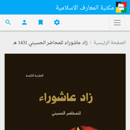
مكتبة المعارف الاسلامية
search
person
bookmark
settings
الصفحة الرئيسية
زاد عاشوراء للمحاضر الحسيني 1431 هـ