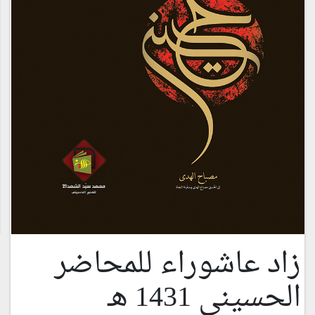
زاد عاشوراء للمحاضر
الحسيني 1431 هـ