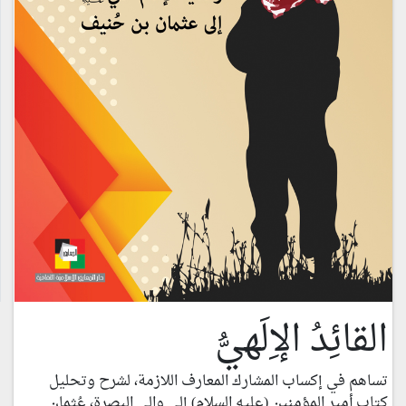
القائِدُ الإِلَهيُّ
تساهم في إكساب المشارك المعارف اللازمة، لشرح وتحليل
كتاب أمير المؤمنين (عليه السلام) إلى والي البصرة، عُثمان