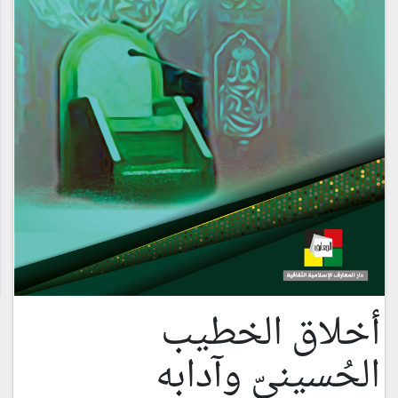
أخلاق الخطيب
الحُسينيّ وآدابه