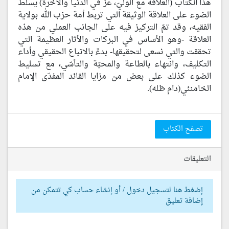
هذا الكتاب (العلاقة مع الوليّ، عز في الدنيا والآخرة) يسلّط
الضوء على العلاقة الوثيقة التي تربط أمة حزب الله بولاية
الفقيه، وقد تمّ التركيز فيه على الجانب العملي من هذه
العلاقة -وهو الأساس في البركات والأثار العظيمة التي
تحققت والتي نسعى لتحقيقها- بدءً بالاتباع الحقيقي وأداء
التكليف، وانتهاء بالطاعة والمحبّة والتأسّي، مع تسليط
الضوء كذلك على بعض من مزايا القائد المفدّى الإمام
الخامنئي(دام ظله).
تصفح الكتاب
التعليقات
إضغط هنا لتسجيل دخول / أو إنشاء حساب كي تتمكن من
إضافة تعليق