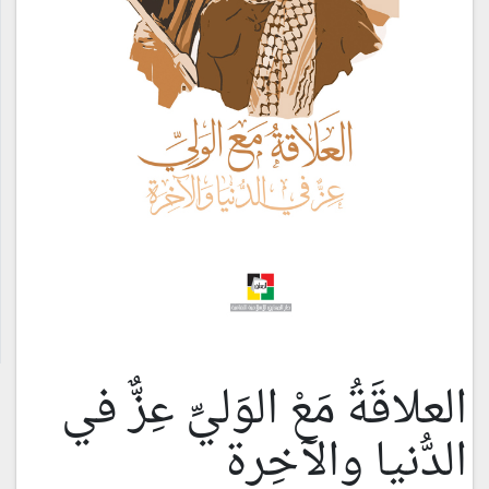
العلاقَةُ مَعْ الوَليِّ عِزٌّ في
الدُّنيا والآخِرة