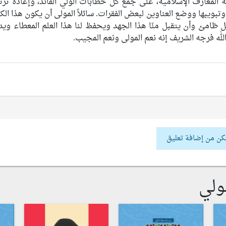
المعارف الإسلامية، على جمع كل خطابات الولي القائد، وإعادة ترتي
بويبها ووضع العناوين لبعض الفقرات. سائلاً المولى أن يكون هذا الك
 لكل ظامئ وأن يتقبل منّا هذا الجهد ويحفظ لنا هذا العلم المعطاء ويد
 الله فرجه الشريف إنه نعم المولى ونعم المجيب.
كن من إضافة تعليق
ولي