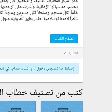
عمل مركز المعارف للتأليف والتحقيق في جمعية 
بحسب مناسباتها الزمانية، وأشرف على ترجمتها وت
عَلَماً لكلّ مستهدٍ ومشعلاً لكل مستنير ومنهلاً
ذخراً لأمتنا الإسلامية حتّى يظهر الله وليّه عجل
تصفح الكتاب
التعليقات
إضغط هنا لتسجيل دخول / أو إنشاء حساب كي تتم
كتب من تصنيف خطاب ال