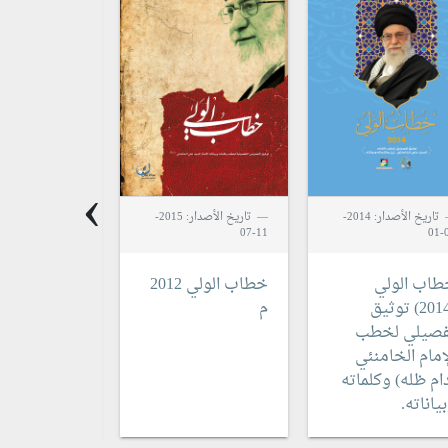
›
تاريخ الأصدار: 2014-
تاريخ الأصدار: 2015-
11-03
11-07
0
طاب الولي
خطاب الولي 2012
توثيق
م
م
فصيلي لخطب
إمام الخامنئي
ام ظله) وكلماته
ياناته.