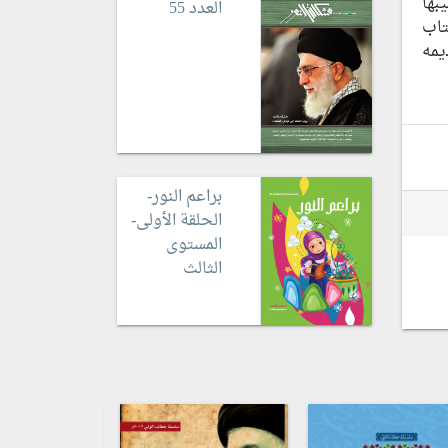
بها
العدد 55
تاب
يمه
براعم النور-
الحلقة الأولى-
المستوى
الثالث