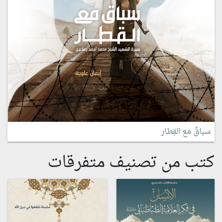
سباقٌ مع القِطار
كتب من تصنيف متفرقات