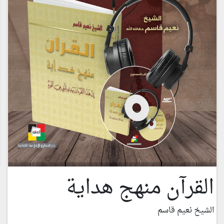
القرآن منهج هداية
الشيخ نعيم قاسم