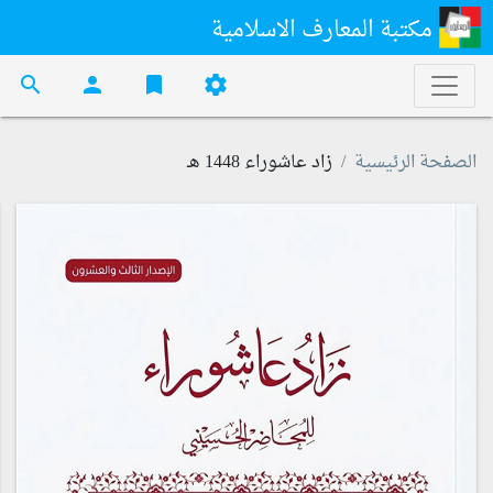
مكتبة المعارف الاسلامية
search
person
bookmark
settings
الصفحة الرئيسية
زاد عاشوراء 1448 هـ