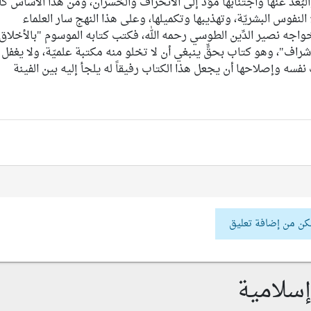
 والبُعد عنها واجتنابها مؤدٍّ إلى الانحراف والخسران، ومن هذا الأساس ك
لنفوس البشريّة، وتهذيبها وتكميلها، وعلى هذا النهج سار العلماء
خواجه نصير الدِّين الطوسي رحمه الله، فكتب كتابه الموسوم "بالأخلاق
أشراف"، وهو كتاب بحقٍّ ينبغي أن لا تخلو منه مكتبة علميّة، ولا يغفل
فسه وإصلاحها أن يجعل هذا الكتاب رفيقاً له يلجأ إليه بين الفينة
كن من إضافة تعليق
سلامية