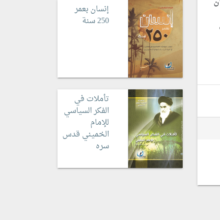
ان
إنسان بعمر
250 سنة
تأملات في
الفكر السياسي
للإمام
الخميني قدس
سره