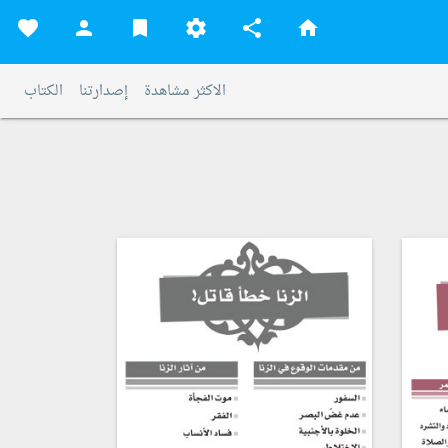
favorite
person
bookmark
settings
share
home
الاكثر مشاهدة
إصدارتنا
الكتاب