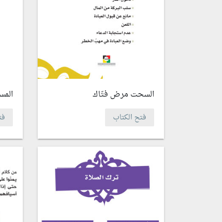
السحت مرض فتّاك
المس
فتح الكتاب
فت