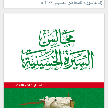
زاد عاشوراء للمحاضر الحسيني 1438 هـ