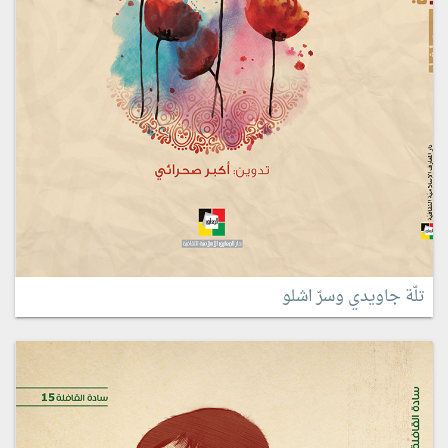
تلّة جاويدي وسرّ اشلو